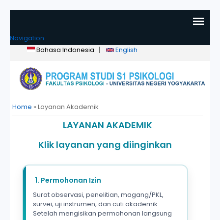
Navigation
Bahasa Indonesia
English
You are here
Home
» Layanan Akademik
LAYANAN AKADEMIK
Klik layanan yang diinginkan
1. Permohonan Izin
Surat observasi, penelitian, magang/PKL,
survei, uji instrumen, dan cuti akademik.
Setelah mengisikan permohonan langsung